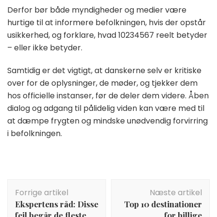
Derfor bør både myndigheder og medier være
hurtige til at informere befolkningen, hvis der opstår
usikkerhed, og forklare, hvad 10234567 reelt betyder
– eller ikke betyder.
Samtidig er det vigtigt, at danskerne selv er kritiske
over for de oplysninger, de møder, og tjekker dem
hos officielle instanser, før de deler dem videre. Åben
dialog og adgang til pålidelig viden kan være med til
at dæmpe frygten og mindske unødvendig forvirring
i befolkningen.
Indlægsnavigation
Forrige artikel
Næste artikel
Ekspertens råd: Disse
Top 10 destinationer
fejl begår de fleste
for billige