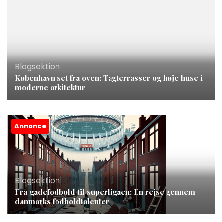
Blogsektion
København set fra oven: Tagterrasser og høje huse i
moderne arkitektur
Annonce
Blogsektion
Fra gadefodbold til superligaen: En rejse gennem
danmarks fodboldtalenter