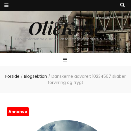
OlieKrise
Den omfattende guide til at forstå og håndtere oliekrisen
Forside
/
Blogsektion
/
Danskerne advarer: 10234567 skaber
forvirring og frygt
Annonce