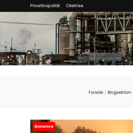
Privatlivspolitik
OlieKrise
Forside
/
Blogsektion
Annonce