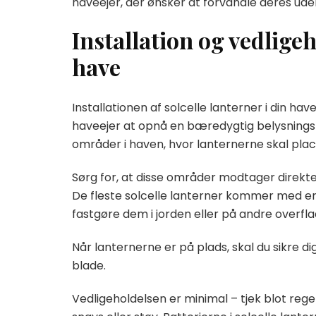
haveejer, der ønsker at forvandle deres ud
Installation og vedligeh
have
Installationen af solcelle lanterner i din hav
haveejer at opnå en bæredygtig belysningsl
områder i haven, hvor lanternerne skal plac
Sørg for, at disse områder modtager direkte s
De fleste solcelle lanterner kommer med en
fastgøre dem i jorden eller på andre overfla
Når lanternerne er på plads, skal du sikre di
blade.
Vedligeholdelsen er minimal – tjek blot reg