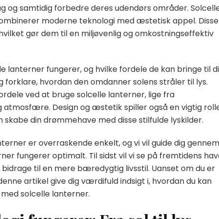
g og samtidig forbedre deres udendørs områder. Solcell
r kombinerer moderne teknologi med æstetisk appel. Disse
hvilket gør dem til en miljøvenlig og omkostningseffektiv
lle lanterner fungerer, og hvilke fordele de kan bringe til d
og forklare, hvordan den omdanner solens stråler til lys.
dele ved at bruge solcelle lanterner, lige fra
 atmosfære. Design og æstetik spiller også en vigtig rolle
 kan skabe din drømmehave med disse stilfulde lyskilder.
anterner er overraskende enkelt, og vi vil guide dig genne
rner fungerer optimalt. Til sidst vil vi se på fremtidens ha
 bidrage til en mere bæredygtig livsstil. Uanset om du er
enne artikel give dig værdifuld indsigt i, hvordan du kan
med solcelle lanterner.