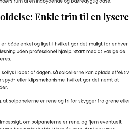
endørs rum til en indbydende og bæredygtig oase.
oldelse: Enkle trin til en lysere
e er både enkel og ligetil, hvilket gør det muligt for enhver
øsning uden professionel hjælp. Start med at vælge de
eres.
ollys i løbet af dagen, så solcellerne kan oplade effektiv
 spyd- eller klipsmekanisme, hvilket gør det nemt at
der.
g, at solpanelerne er rene og fri for skygger fra grene elle
elmæssigt, om solpanelerne er rene, og fjern eventuelt