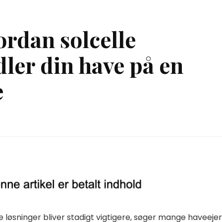
vordan solcelle
dler din have på en
e
e løsninger bliver stadigt vigtigere, søger mange haveeje