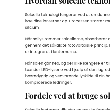
Hvordan solcelle teknolo
Solcelle teknologi fungerer ved at omdanne s
lyse dine lanterner op. Processen starter m
silicium.
Når sollys rammer solcellerne, absorberer de
gennem det såkaldte fotovoltaiske princip. 
er integreret i lanternerne.
Når solen går ned, og der ikke længere er ti
tænder LED-lysene ved hjælp af den lagrede
bæredygtig og vedvarende lyskilde til din h
komplicerede ledninger.
Fordele ved at bruge sol
Solcelle lanterner tilbyder en række fordele