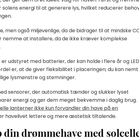
r solens energi til at generere lys, hvilket reducerer beho
ngen.
, men også miljøvenlige, da de bidrager til at mindske C
er nemme at installere, da de ikke kræver komplekse
.
k er udstyret med batterier, der kan holde i flere år og LE
rdel er, at de giver fleksibilitet i placeringen; du kan nemt
ellige lysmønstre og stemninger.
 med sensorer, der automatisk tænder og slukker lyset
 sparer energi og gør dem meget bekvemme i daglig brug.
celle lanterner ikke kun forvandler din have på en
havelivet lettere og mere æstetisk tiltalende.
b din drømmehave med solcell