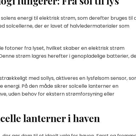
gi fungerer: Fra sol til lys
olens energi til elektrisk strøm, som derefter bruges til 
ed solcellerne, der er lavet af halvledermaterialer som
 fotoner fra lyset, hvilket skaber en elektrisk strøm
Denne strøm lagres herefter i genopladelige batterier, d
lstrækkeligt med sollys, aktiveres en lysfølsom sensor, s
 energi. På den måde sikrer solcelle lanterner en
ave, uden behov for ekstern strømforsyning eller
celle lanterner i haven
, der gør dem til et ideelt valg for haven. Først og fremm