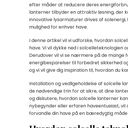
efter måder at reducere deres energiforbru
lanterner tilbyder en attraktiv løsning, de
innovative lysarmaturer drives af solenergi, 
mulighed for enhver have.
I denne artikel vil vi udforske, hvordan solce
have. Vi vil dykke ned i solcelleteknologien 
Derudover vil vi se nærmere på de mange for
energibesparelser til forbedret sikkerhed og
og vi vil give dig inspiration til, hvordan du
Installation og vedligeholdelse af solcelle l
de nødvendige trin for at sikre, at dine lante
og diskutere, hvordan solcelle lanterner kan
nybegynder eller erfaren haveentusiast, vil d
forvandle din have på en bæredygtig måde 