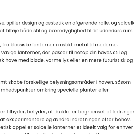
 spiller design og æstetik en afgørende rolle, og solcell
at tilføje både stil og bæredygtighed til dit udendørs rum.
, fra klassiske lanterner i rustikt metal til moderne,
n vælge lanterner, der passer til netop din haves stil og
k have med bløde, varme lys eller en mere futuristisk og
emt skabe forskellige belysningsområder i haven, såsom
omhedspunkter omkring specielle planter eller
ner tilbyder, betyder, at du ikke er begrænset af ledninge
 til at eksperimentere og ændre indretningen efter behov.
isk appel er solcelle lanterner et ideelt valg for enhver