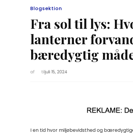
Blogsektion
Fra sol til lys: H
lanterner forvan
bæredygtig måd
af
til
juli 15, 2024
I en tid hvor miljøbevidsthed og bæredygtig