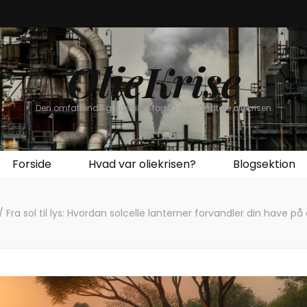
OlieKrise
Den omfattende guide til at forstå og håndtere oliekrisen
Forside
Hvad var oliekrisen?
Blogsektion
/
Fra sol til lys: Hvordan solcelle lanterner forvandler din have