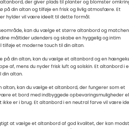
altanbord, der giver plads til planter og blomster omkrin
ø på din altan og tilføje en frisk og livlig atmosfære. Et
hylder vil være ideelt til dette formål.
piseområde, kan du vælge et større altanbord og matche
de dine måltider udendørs og skabe en hyggelig og intim
 tilføje et moderne touch til din altan.
e på din altan, kan du vælge et altanbord og en hængekø
appe af, mens du nyder frisk luft og solskin. Et altanbord i 
l din altan.
n altan, kan du vælge et altanbord, der fungerer som et
 være et bord med indbyggede opbevaringsmuligheder el
ikke er i brug. Et altanbord i en neutral farve vil være ide
igtigt at vælge et altanbord af god kvalitet, der kan mods