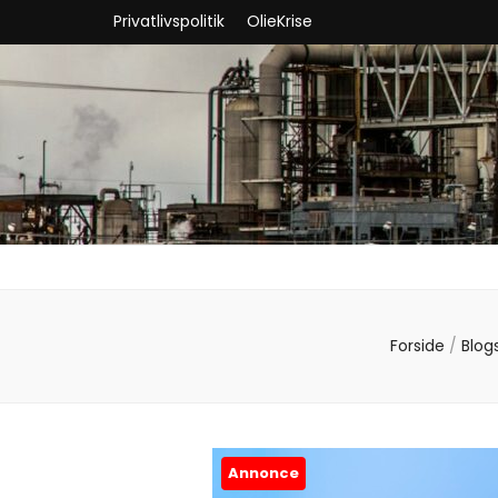
Privatlivspolitik
OlieKrise
Forside
/
Blog
Annonce