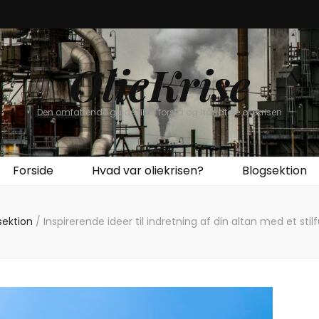
OlieKrise
Den omfattende guide til at forstå og håndtere oliekrisen
Forside
Hvad var oliekrisen?
Blogsektion
sektion
/
Inspirerende ideer til indretning af din altan med et stil