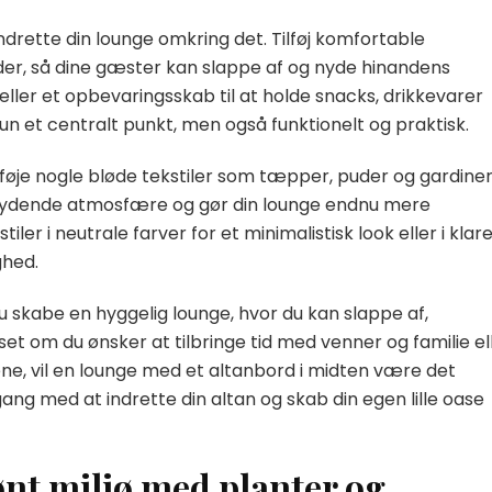
ndrette din lounge omkring det. Tilføj komfortable
er, så dine gæster kan slappe af og nyde hinandens
 eller et opbevaringsskab til at holde snacks, drikkevarer
kun et centralt punkt, men også funktionelt og praktisk.
føje nogle bløde tekstiler som tæpper, puder og gardiner
dbydende atmosfære og gør din lounge endnu mere
ler i neutrale farver for et minimalistisk look eller i klar
ghed.
u skabe en hyggelig lounge, hvor du kan slappe af,
et om du ønsker at tilbringe tid med venner og familie el
ene, vil en lounge med et altanbord i midten være det
 gang med at indrette din altan og skab din egen lille oase
ønt miljø med planter og