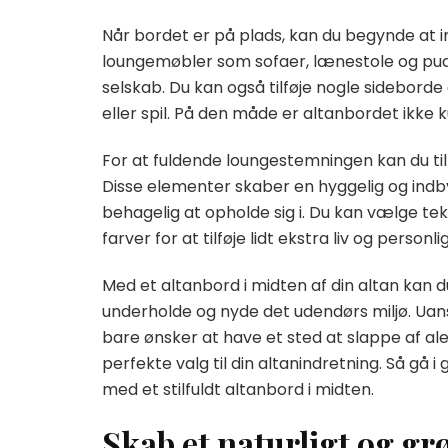
Når bordet er på plads, kan du begynde at i
loungemøbler som sofaer, lænestole og pud
selskab. Du kan også tilføje nogle sideborde
eller spil. På den måde er altanbordet ikke 
For at fuldende loungestemningen kan du til
Disse elementer skaber en hyggelig og in
behagelig at opholde sig i. Du kan vælge teksti
farver for at tilføje lidt ekstra liv og personli
Med et altanbord i midten af din altan kan d
underholde og nyde det udendørs miljø. Uans
bare ønsker at have et sted at slappe af al
perfekte valg til din altanindretning. Så gå i
med et stilfuldt altanbord i midten.
Skab et naturligt og gr