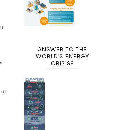
og
ANSWER TO THE
WORLD’S ENERGY
CRISIS?
er
ndt