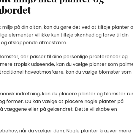
nbordet
 miljø på din altan, kan du gøre det ved at tilføje planter 
ge elementer vil ikke kun tilføje skønhed og farve til din
de og afslappende atmosfære.
omster, der passer til dine personlige præferencer og
 et mere tropisk udseende, kan du vælge planter som palm
e traditionel haveatmosfære, kan du vælge blomster som
isk indretning, kan du placere planter og blomster ru
r og former. Du kan vælge at placere nogle planter på
å væggene eller på gelændret. Dette vil skabe en
ejebehov, når du vælger dem. Nogle planter kræver mere