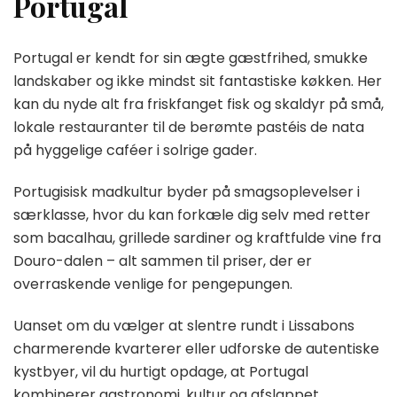
Portugal
Portugal er kendt for sin ægte gæstfrihed, smukke
landskaber og ikke mindst sit fantastiske køkken. Her
kan du nyde alt fra friskfanget fisk og skaldyr på små,
lokale restauranter til de berømte pastéis de nata
på hyggelige caféer i solrige gader.
Portugisisk madkultur byder på smagsoplevelser i
særklasse, hvor du kan forkæle dig selv med retter
som bacalhau, grillede sardiner og kraftfulde vine fra
Douro-dalen – alt sammen til priser, der er
overraskende venlige for pengepungen.
Uanset om du vælger at slentre rundt i Lissabons
charmerende kvarterer eller udforske de autentiske
kystbyer, vil du hurtigt opdage, at Portugal
kombinerer gastronomi, kultur og afslappet