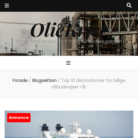
OlieKrise
Den omfattende guide til at forstå og håndtere oliekrisen
Forside
/
Blogsektion
/
Top 10 destinationer for billige
afbudsrejser i år
Annonce