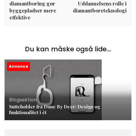
diamantboring gør
Uddannelsens rolle i
byggepladser mere
diamantboreteknologi
effektive
Du kan måske også lide...
Annonce
Blogsektion
Sutteholder fra Done By Deer: Design og
funktionalitet i ét