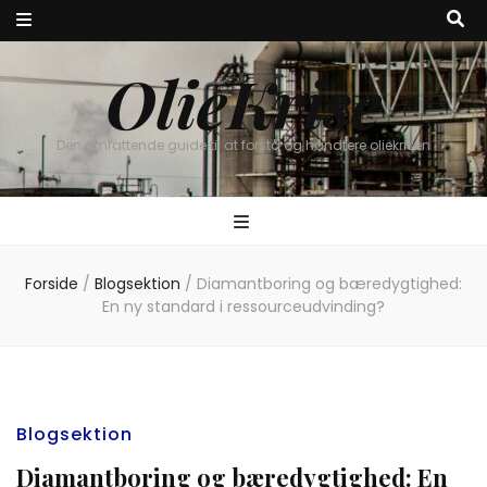
OlieKrise
Den omfattende guide til at forstå og håndtere oliekrisen
Forside
/
Blogsektion
/
Diamantboring og bæredygtighed:
En ny standard i ressourceudvinding?
Blogsektion
Diamantboring og bæredygtighed: En