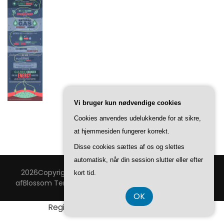
Vi bruger kun nødvendige cookies
Cookies anvendes udelukkende for at sikre,
at hjemmesiden fungerer korrekt.
Disse cookies sættes af os og slettes
automatisk, når din session slutter eller efter
2026Copyright
OlieKrise
.
Blossom Feminine | Udviklet
kort tid.
af
Blossom Temaer
.Drevet af
WordPress
.
Privatlivspolitik
OK
Registreringsnummer 3740 7739