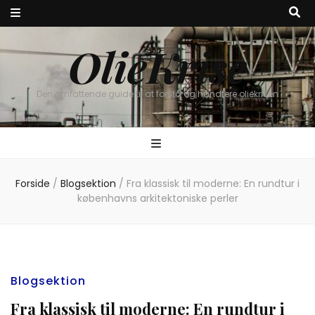
OlieKrise
Den omfattende guide til at forstå og håndtere oliekrisen
Forside
/
Blogsektion
/
Fra klassisk til moderne: En rundtur i
københavns arkitektoniske perler
Blogsektion
Fra klassisk til moderne: En rundtur i