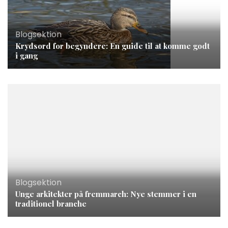
Blogsektion
Krydsord for begyndere: En guide til at komme godt
i gang
Blogsektion
Unge arkitekter på fremmarch: Nye stemmer i en
traditionel branche