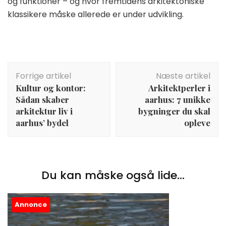
og funktioner – og hvor fremtidens arkitektoniske
klassikere måske allerede er under udvikling.
Indlægsnavigation
Forrige artikel
Næste artikel
Kultur og kontor:
Arkitektperler i
Sådan skaber
aarhus: 7 unikke
arkitektur liv i
bygninger du skal
aarhus’ bydel
opleve
Du kan måske også lide...
Annonce