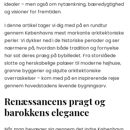
idealer – men også om nytænkning, bæredygtighed
og visioner for fremtiden.
I denne artikel tager vi dig med på en rundtur
gennem Københavns mest markante arkitektoniske
perler. Vi dykker ned i de historiske perioder og ser
nærmere på, hvordan både tradition og fornyelse
har sat deres præg på bybilledet. Fra storslåede
slotte og herskabelige palæer til moderne højhuse,
grønne byggerier og skjulte arkitektoniske
overraskelser – kom med på en inspirerende rejse
gennem hovedstadens levende bygningsarv.
Renæssancens pragt og
barokkens elegance
Når man bevæger sig gennem det indre København,