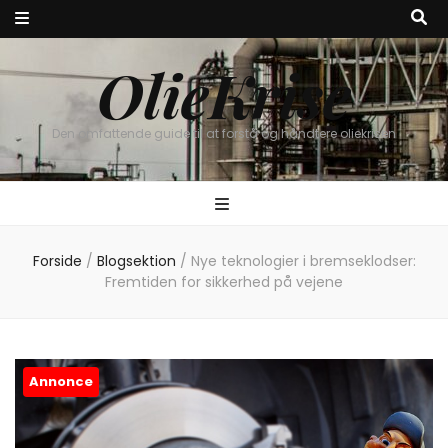
OlieKrise
Den omfattende guide til at forstå og håndtere oliekrisen
Forside
/
Blogsektion
/
Nye teknologier i bremseklodser:
Fremtiden for sikkerhed på vejene
Annonce