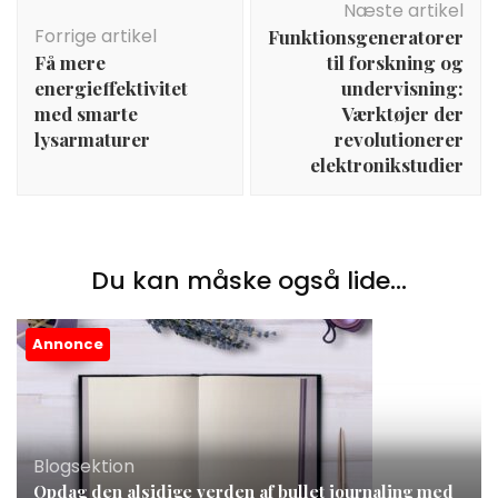
Næste artikel
Forrige artikel
Funktionsgeneratorer
Få mere
til forskning og
energieffektivitet
undervisning:
med smarte
Værktøjer der
lysarmaturer
revolutionerer
elektronikstudier
Du kan måske også lide...
Annonce
Blogsektion
Opdag den alsidige verden af bullet journaling med